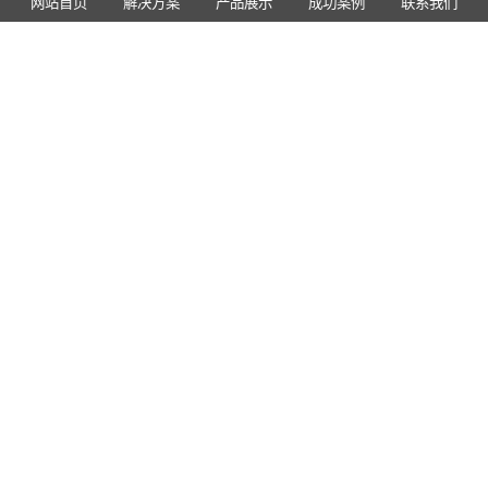
网站首页
解决方案
产品展示
成功案例
联系我们
您的姓名：
您的电话：
您的需求信息内容：
Copyright © 2011-2025 河南郑矿机器有限公司
豫ICP备11012423号-2
营业执照
English 网站