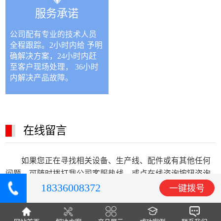
服务承诺
公司配有专业的技术人员
全程跟踪。2小时内给 予明
确解决方案，24小时内赶
至客户现场处理， 36小时
内解决产品故障。
在线留言
如果您正在寻找相关设备、生产线、配件或有其他任何
问题，可随时拨打我公司客服热线，或点在线咨询按钮咨询
18336008372
报价！
全国统一销售热线:18336008372
一键拨号